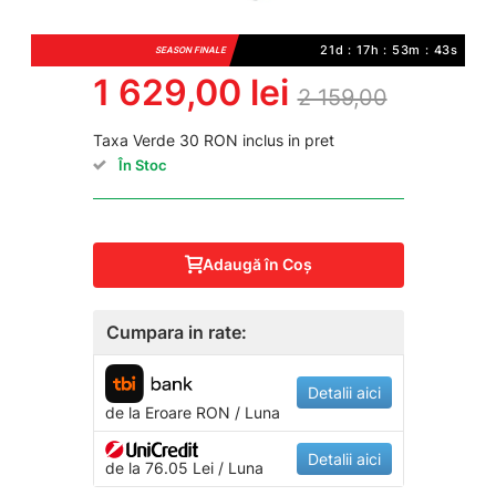
21d : 17h : 53m : 43s
SEASON FINALE
1 629,00 lei
2 159,00
Taxa Verde 30 RON inclus in pret
În Stoc
Adaugă în Coş
Cumpara in rate:
Detalii aici
de la
Eroare
RON / Luna
Detalii aici
de la 76.05 Lei / Luna