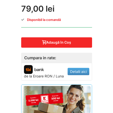
79,00 lei
Disponibil la comandă
Adaugă în Coş
Cumpara in rate:
Detalii aici
de la
Eroare
RON / Luna