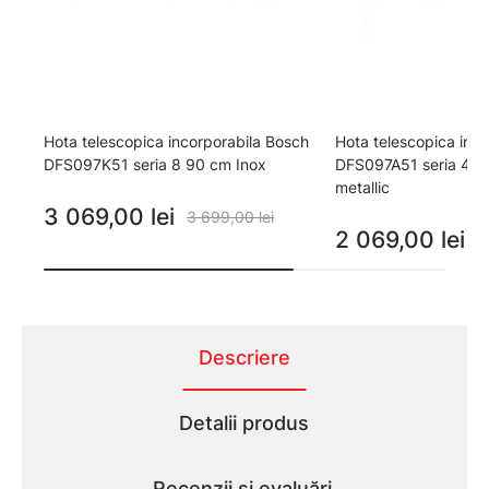
Hota telescopica incorporabila Bosch
Hota telescopica inc
DFS097K51 seria 8 90 cm Inox
DFS097A51 seria 4 90
metallic
3 069,00 lei
3 699,00 lei
2 069,00 lei
2
Descriere
Detalii produs
Recenzii și evaluări