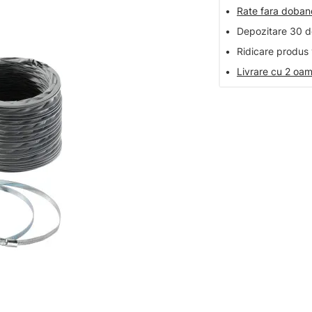
•
Rate fara doba
•
Depozitare 30 de
•
Ridicare produs 
•
Livrare cu 2 oam