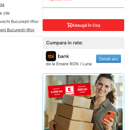
nda
 zile
vechi București-Ilfov
Adaugă în Coş
eni București-Ilfov
Cumpara in rate:
Detalii aici
de la
Eroare
RON / Luna