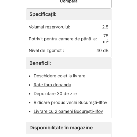
Compară
Specificații:
Volumul rezervorului:
2.5
75
Potrivit pentru camere de până la:
m²
Nivel de zgomot :
40 dB
Beneficii:
•
Deschidere colet la livrare
•
Rate fara dobanda
•
Depozitare 30 de zile
•
Ridicare produs vechi București-Ilfov
•
Livrare cu 2 oameni București-Ilfov
Disponibilitate în magazine