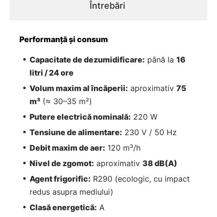
Întrebări
Performanță și consum
Capacitate de dezumidificare:
până la
16
litri / 24 ore
Volum maxim al încăperii:
aproximativ
75
m³
(≈ 30–35 m²)
Putere electrică nominală:
220 W
Tensiune de alimentare:
230 V / 50 Hz
Debit maxim de aer:
120 m³/h
Nivel de zgomot:
aproximativ
38 dB(A)
Agent frigorific:
R290 (ecologic, cu impact
redus asupra mediului)
Clasă energetică:
A