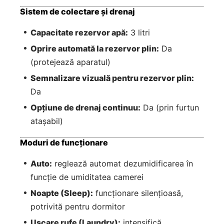
Sistem de colectare și drenaj
Capacitate rezervor apă:
3 litri
Oprire automată la rezervor plin:
Da
(protejează aparatul)
Semnalizare vizuală pentru rezervor plin:
Da
Opțiune de drenaj continuu:
Da (prin furtun
atașabil)
Moduri de funcționare
Auto:
reglează automat dezumidificarea în
funcție de umiditatea camerei
Noapte (Sleep):
funcționare silențioasă,
potrivită pentru dormitor
Uscare rufe (Laundry):
intensifică