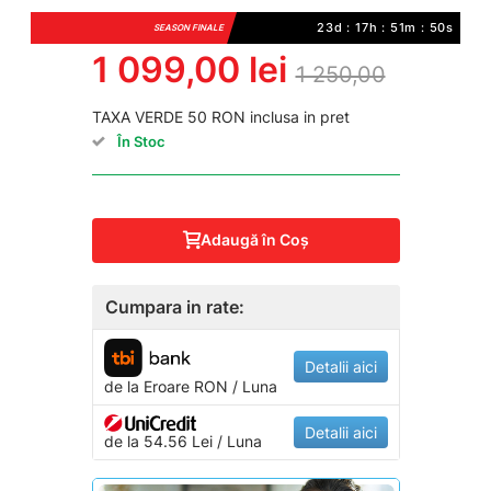
23d : 17h : 51m : 49s
SEASON FINALE
1 099,00 lei
1 250,00
TAXA VERDE 50 RON inclusa in pret
În Stoc
Adaugă în Coş
Cumpara in rate:
Detalii aici
de la
Eroare
RON / Luna
Detalii aici
de la 54.56 Lei / Luna