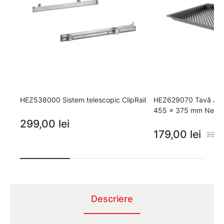
HEZ538000 Sistem telescopic ClipRail
HEZ629070 Tavă Air Fr
455 x 375 mm Negr
299,00 lei
179,00 lei
239,0
Descriere