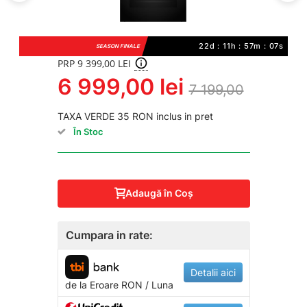
22d : 11h : 57m : 06s
SEASON FINALE
PRP 9 399,00 LEI
6 999,00 lei
7 199,00
TAXA VERDE 35 RON inclus in pret
În Stoc
Adaugă în Coş
Cumpara in rate:
Detalii aici
de la
Eroare
RON / Luna