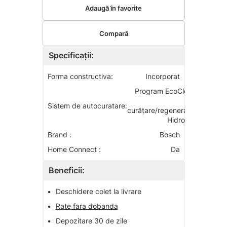
Adaugă în favorite
Compară
Specificații:
Forma constructiva:
Incorporat
Program EcoClean
de
Sistem de autocuratare:
curăţare/regenerare,
Hidrolitic
Brand :
Bosch
Home Connect :
Da
Beneficii:
•
Deschidere colet la livrare
•
Rate fara dobanda
•
Depozitare 30 de zile