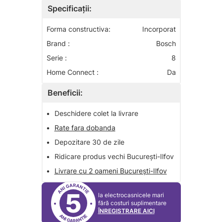
Specificații:
Forma constructiva:
Incorporat
Brand :
Bosch
Serie :
8
Home Connect :
Da
Beneficii:
•
Deschidere colet la livrare
•
Rate fara dobanda
•
Depozitare 30 de zile
•
Ridicare produs vechi București-Ilfov
•
Livrare cu 2 oameni București-Ilfov
5
la electrocasnicele mari
fără costuri suplimentare
ÎNREGISTRARE AICI