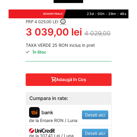
23d : 00h : 39m : 48s
SEASON FINALE
PRP 4 029,00 LEI
3 039,00 lei
4 029,00
TAXA VERDE 25 RON inclus in pret
În Stoc
Adaugă în Coş
Cumpara in rate:
Detalii aici
de la
Eroare
RON / Luna
Detalii aici
de la 107.41 Lei / Luna