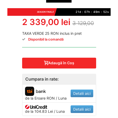
21d : 07h : 49m : 52s
SEASON FINALE
2 339,00 lei
3 129,00
TAXA VERDE 25 RON inclus in pret
Disponibil la comandă
Adaugă în Coş
Cumpara in rate:
Detalii aici
de la
Eroare
RON / Luna
Detalii aici
de la 104.83 Lei / Luna