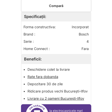
Compară
Specificații:
Forma constructiva:
Incorporat
Brand :
Bosch
Serie :
4
Home Connect :
Fara
Beneficii:
•
Deschidere colet la livrare
•
Rate fara dobanda
•
Depozitare 30 de zile
•
Ridicare produs vechi București-Ilfov
•
Livrare cu 2 oameni București-Ilfov
la electrocasnicele mari