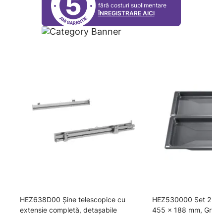
5
fără costuri suplimentare
ÎNREGISTRARE AICI
HEZ638D00 Șine telescopice cu
HEZ530000 Set 2 tav
extensie completă, detașabile
455 x 188 mm, Gri