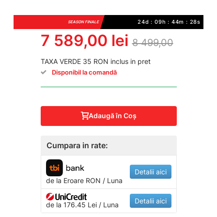
24d : 09h : 44m : 28s
SEASON FINALE
7 589,00 lei
8 499,00
TAXA VERDE 35 RON inclus in pret
Disponibil la comandă
Adaugă în Coş
Cumpara in rate:
Detalii aici
de la
Eroare
RON / Luna
Detalii aici
de la 176.45 Lei / Luna