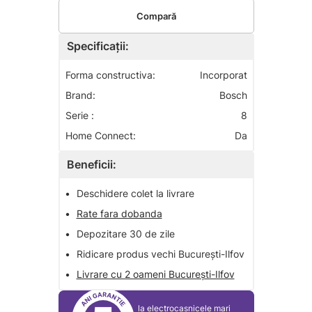
Compară
Specificații:
Forma constructiva:
Incorporat
Brand:
Bosch
Serie :
8
Home Connect:
Da
Beneficii:
•
Deschidere colet la livrare
•
Rate fara dobanda
•
Depozitare 30 de zile
•
Ridicare produs vechi București-Ilfov
•
Livrare cu 2 oameni București-Ilfov
la electrocasnicele mari