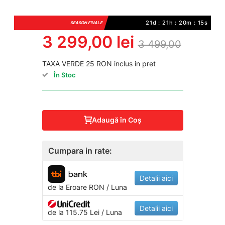
21d : 21h : 20m : 15s
SEASON FINALE
3 299,00 lei
3 499,00
TAXA VERDE 25 RON inclus in pret
În Stoc
Adaugă în Coş
Cumpara in rate:
Detalii aici
de la
Eroare
RON / Luna
Detalii aici
de la 115.75 Lei / Luna