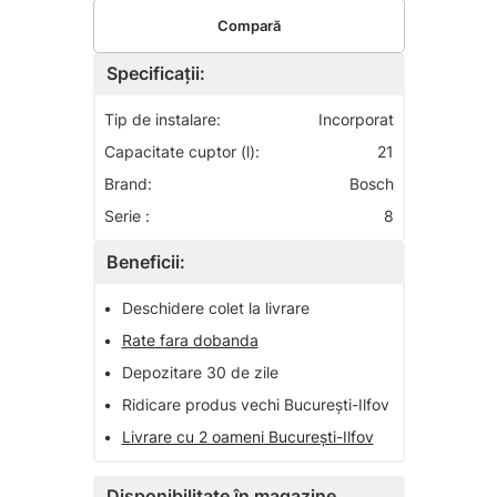
Compară
Specificații:
Tip de instalare:
Incorporat
Capacitate cuptor (l):
21
Brand:
Bosch
Serie :
8
Beneficii:
•
Deschidere colet la livrare
•
Rate fara dobanda
•
Depozitare 30 de zile
•
Ridicare produs vechi București-Ilfov
•
Livrare cu 2 oameni București-Ilfov
Disponibilitate în magazine