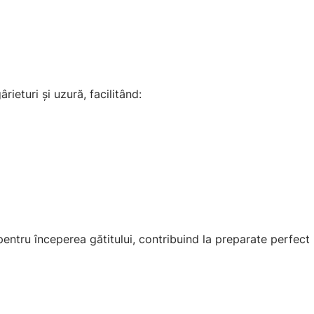
ieturi și uzură, facilitând:
tru începerea gătitului, contribuind la preparate perfect r