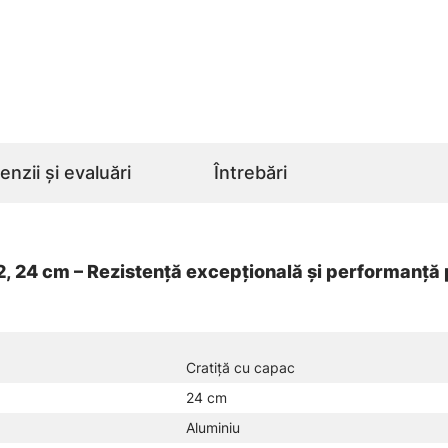
nzii și evaluări
Întrebări
 24 cm – Rezistență excepțională și performanță 
Cratiță cu capac
24 cm
Aluminiu