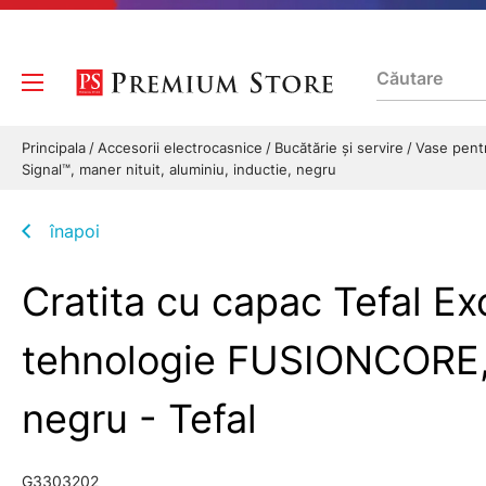
Principala
Accesorii electrocasnice
Bucătărie și servire
Vase pent
Signal™, maner nituit, aluminiu, inductie, negru
înapoi
Cratita cu capac Tefal E
tehnologie FUSIONCORE, T
negru - Tefal
G3303202