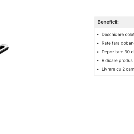
Beneficii:
•
Deschidere colet 
•
Rate fara doba
•
Depozitare 30 de
•
Ridicare produs 
•
Livrare cu 2 oam