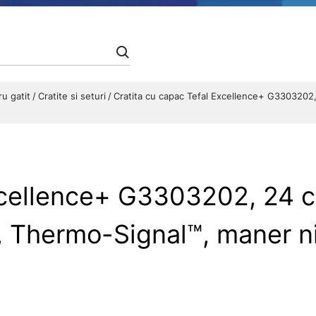
ru gatit
Cratite si seturi
Cratita cu capac Tefal Excellence+ G3303202
xcellence+ G3303202, 24 cm
hermo-Signal™, maner nitu