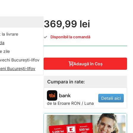
369,99 lei
la livrare
Disponibil la comandă
nda
 zile
vechi București-Ilfov
Adaugă în Coş
eni București-Ilfov
Cumpara in rate:
Detalii aici
de la
Eroare
RON / Luna