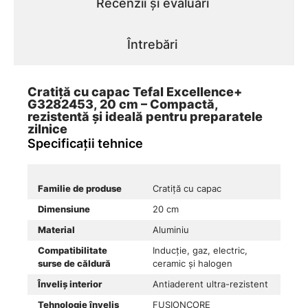
Recenzii și evaluări
Întrebări
Cratiță cu capac Tefal Excellence+
G3282453, 20 cm – Compactă,
rezistentă și ideală pentru preparatele
zilnice
Specificații tehnice
Familie de produse
Cratiță cu capac
Dimensiune
20 cm
Material
Aluminiu
Compatibilitate
Inducție, gaz, electric,
surse de căldură
ceramic și halogen
Înveliș interior
Antiaderent ultra-rezistent
Tehnologie înveliș
FUSIONCORE