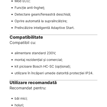
Mod ECO;
Funcție anti-îngheț;
Detectare geam/fereastră deschisă;
Oprire automată la supraîncălzire;
Preîncălzire inteligentă Adaptive Start.
Compatibilitate
Compatibil cu:
alimentare standard 230V;
montaj rezidențial și comercial;
kit picioare Bosch HC-SC (opțional);
utilizare în încăperi umede datorită protecției IP24.
Utilizare recomandată
Recomandat pentru:
băi mici;
holuri;