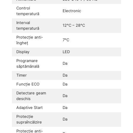
Control
Electronic
temperatură
Interval
12°C – 28°C
temperatură
Protecție anti-
7°C
îngheț
Display
LED
Programare
Da
săptămânală
Timer
Da
Funcție ECO
Da
Detectare geam
Da
deschis
Adaptive Start
Da
Protecție
Da
supraîncălzire
Protecție anti-