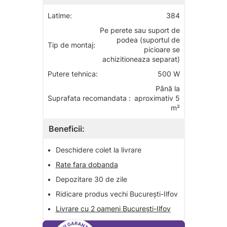
Latime:
384
Pe perete sau suport de
podea (suportul de
Tip de montaj:
picioare se
achizitioneaza separat)
Putere tehnica:
500 W
Până la
Suprafata recomandata :
aproximativ 5
m²
Beneficii:
•
Deschidere colet la livrare
•
Rate fara dobanda
•
Depozitare 30 de zile
•
Ridicare produs vechi București-Ilfov
•
Livrare cu 2 oameni București-Ilfov