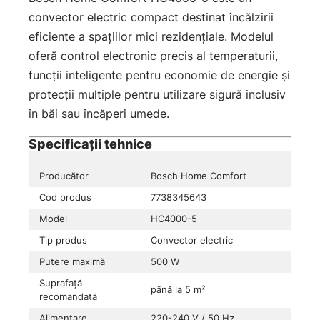
convector electric compact destinat încălzirii
eficiente a spațiilor mici rezidențiale. Modelul
oferă control electronic precis al temperaturii,
funcții inteligente pentru economie de energie și
protecții multiple pentru utilizare sigură inclusiv
în băi sau încăperi umede.
Specificații tehnice
Producător
Bosch Home Comfort
Cod produs
7738345643
Model
HC4000-5
Tip produs
Convector electric
Putere maximă
500 W
Suprafață
până la 5 m²
recomandată
Alimentare
220-240 V / 50 Hz