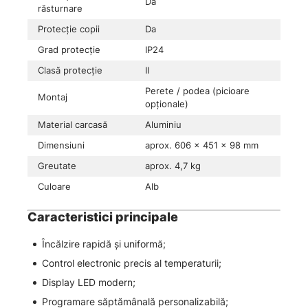
Da
răsturnare
Protecție copii
Da
Grad protecție
IP24
Clasă protecție
II
Perete / podea (picioare
Montaj
opționale)
Material carcasă
Aluminiu
Dimensiuni
aprox. 606 × 451 × 98 mm
Greutate
aprox. 4,7 kg
Culoare
Alb
Caracteristici principale
Încălzire rapidă și uniformă;
Control electronic precis al temperaturii;
Display LED modern;
Programare săptămânală personalizabilă;