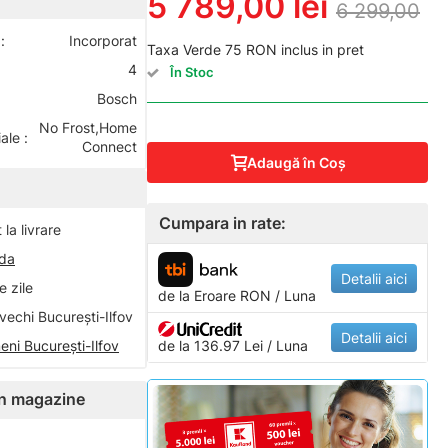
5 789,00 lei
6 299,00
:
Incorporat
Taxa Verde 75 RON inclus in pret
4
În Stoc
Bosch
No Frost,Home
ale :
Connect
Adaugă în Coş
Cumpara in rate:
la livrare
nda
Detalii aici
 zile
de la
Eroare
RON / Luna
vechi București-Ilfov
Detalii aici
eni București-Ilfov
de la 136.97 Lei / Luna
 în magazine