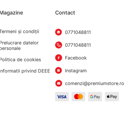
Magazine
Contact
Termeni şi condiţii
0771048811
Prelucrare datelor
0771048811
personale
Facebook
Politica de cookies
Instagram
Informatii privind DEEE
comenzi@premiumstore.ro