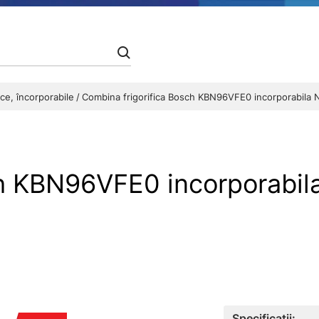
ice, încorporabile
Combina frigorifica Bosch KBN96VFE0 incorporabila N
h KBN96VFE0 incorporabila
Specificații: