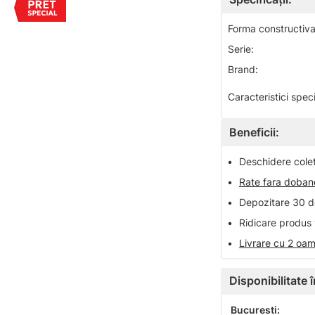
Forma constructiva
Serie:
Brand:
Caracteristici speci
Beneficii:
•
Deschidere colet 
•
Rate fara doba
•
Depozitare 30 de
•
Ridicare produs 
•
Livrare cu 2 oam
Disponibilitate
Bucuresti: