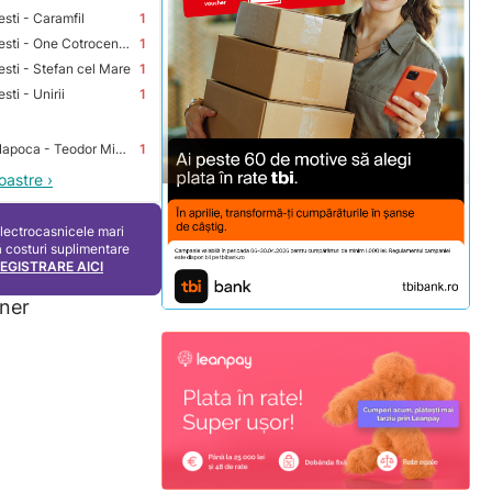
sti - Caramfil
1
Premium Store Bucuresti - One Cotroceni Park
1
sti - Stefan cel Mare
1
ti - Unirii
1
Premium Store Cluj-Napoca - Teodor Mihali
1
oastre ›
electrocasnicele mari
ă costuri suplimentare
REGISTRARE AICI