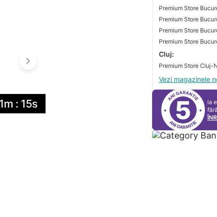
Premium Store Bucure
Premium Store Bucure
Premium Store Bucures
Cluj:
Vezi magazinele n
5
11m : 15s
la 
făr
ÎN