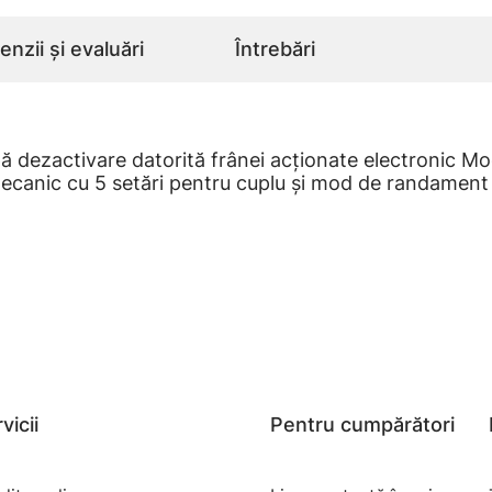
nzii și evaluări
Întrebări
ă dezactivare datorită frânei acţionate electronic Mo
mecanic cu 5 setări pentru cuplu şi mod de randamen
vicii
Pentru cumpărători