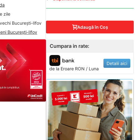
nda
 zile
vechi București-Ilfov
Adaugă în Coş
eni București-Ilfov
Cumpara in rate:
Detalii aici
de la
Eroare
RON / Luna