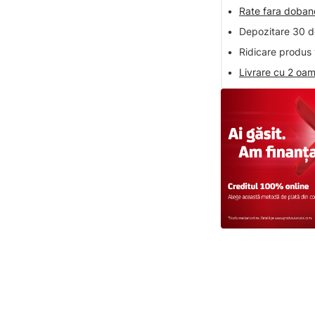
•
Rate fara doba
•
Depozitare 30 de
•
Ridicare produs 
•
Livrare cu 2 oam