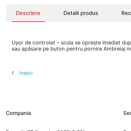
Descriere
Detalii produs
Rece
Uşor de controlat – scula se opreşte imediat dup
sau apăsare pe buton pentru pornire Ambreiaj 
înapoi
Compania
Ser