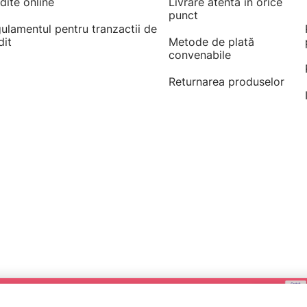
dite online
Livrare atentă în orice
punct
ulamentul pentru tranzactii de
dit
Metode de plată
convenabile
Returnarea produselor