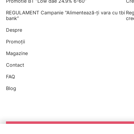
Promotie BT “Low dae 24.9% 6-60”
Cre
REGULAMENT Campanie "Alimentează-ți vara cu tbi
Reg
bank”
cre
Despre
Promoții
Magazine
Contact
FAQ
Blog