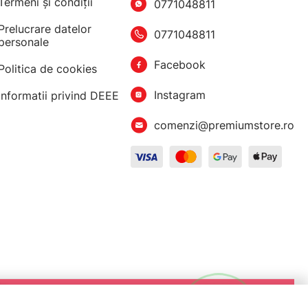
Termeni şi condiţii
0771048811
Prelucrare datelor
0771048811
personale
Facebook
Politica de cookies
Instagram
Informatii privind DEEE
comenzi@premiumstore.ro