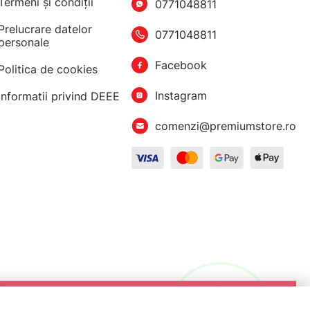
Termeni şi condiţii
0771048811
Prelucrare datelor
0771048811
personale
Facebook
Politica de cookies
Instagram
Informatii privind DEEE
comenzi@premiumstore.ro