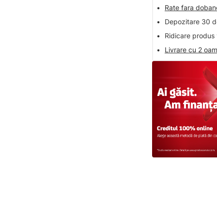
•
Rate fara doba
•
Depozitare 30 de
•
Ridicare produs 
•
Livrare cu 2 oam