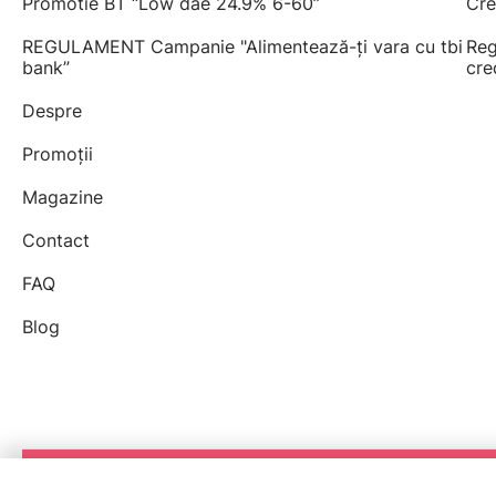
Promotie BT “Low dae 24.9% 6-60”
Cre
REGULAMENT Campanie "Alimentează-ți vara cu tbi
Reg
bank”
cre
Despre
Promoții
Magazine
Contact
FAQ
Blog