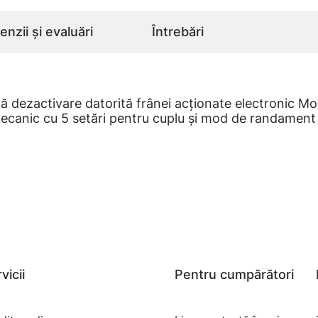
nzii și evaluări
Întrebări
ă dezactivare datorită frânei acţionate electronic Mo
mecanic cu 5 setări pentru cuplu şi mod de randamen
vicii
Pentru cumpărători