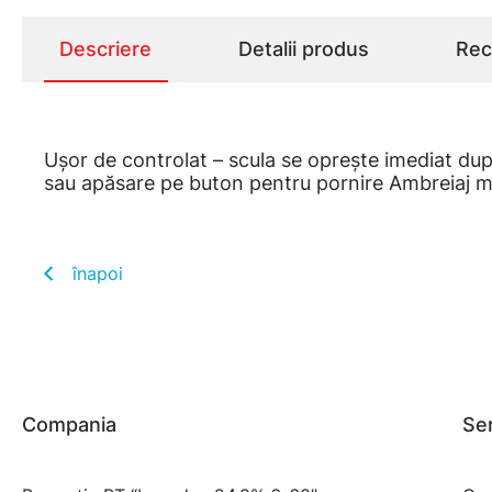
Descriere
Detalii produs
Rece
Uşor de controlat – scula se opreşte imediat dup
sau apăsare pe buton pentru pornire Ambreiaj 
înapoi
Compania
Ser