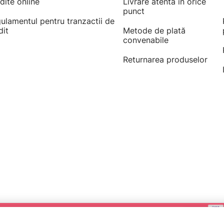
dite online
Livrare atentă în orice
punct
ulamentul pentru tranzactii de
dit
Metode de plată
convenabile
Returnarea produselor