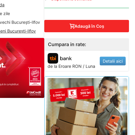
nda
 zile
vechi București-Ilfov
Adaugă în Coş
eni București-Ilfov
Cumpara in rate:
Detalii aici
de la
Eroare
RON / Luna