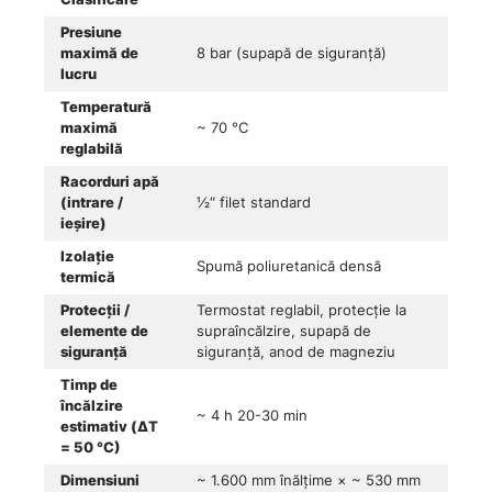
Presiune
maximă de
8 bar (supapă de siguranță)
lucru
Temperatură
maximă
~ 70 °C
reglabilă
Racorduri apă
(intrare /
½″ filet standard
ieșire)
Izolație
Spumă poliuretanică densă
termică
Protecții /
Termostat reglabil, protecție la
elemente de
supraîncălzire, supapă de
siguranță
siguranță, anod de magneziu
Timp de
încălzire
~ 4 h 20-30 min
estimativ (ΔT
= 50 °C)
Dimensiuni
~ 1.600 mm înălțime × ~ 530 mm