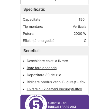
Specificații:
Capacitate:
150 l
Tip montare:
Verticala
Putere:
2000 W
Eficiență energetică:
C
Beneficii:
•
Deschidere colet la livrare
•
Rate fara dobanda
•
Depozitare 30 de zile
•
Ridicare produs vechi București-Ilfov
•
Livrare cu 2 oameni București-Ilfov
5
Garantie 2 ani
ÎNREGISTRARE AICI