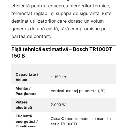
eficientă pentru reducerea pierderilor termice,
termostat reglabil și supapă de siguranță. Este
destinat utilizatorilor care doresc un volum
generos de apă caldă, fără compromisuri pe
partea de confort.
Fișă tehnică estimativă – Bosch TR1000T
150 B
Capacitate /
~ 150 litri
Volum
Montaj /
Vertical, montaj pe perete („B”)
Poziționare
Putere
2.000 W
electrică
Eficiență
Clasa
C
(pentru modelele mari din
energetică /
seria TR1000T)
Clasificare