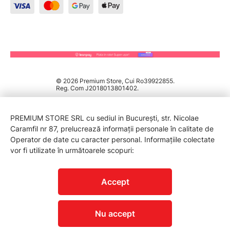
© 2026 Premium Store, Cui Ro39922855.
Reg. Com J2018013801402.
PREMIUM STORE SRL cu sediul in București, str. Nicolae
Caramfil nr 87, prelucrează informații personale în calitate de
Operator de date cu caracter personal. Informațiile colectate
vor fi utilizate în următoarele scopuri:
PROTECTIA CONSUMATORILOR - A.N.P.C.
Accept
Nu accept