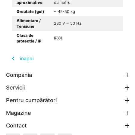
aproximative
diametru
Greutate (gol)
~ 45-50 kg
Alimentare /
230 V ~ 50 Hz
Tensiune
Clasa de
IPX4
protecție / IP
înapoi
Compania
Servicii
Pentru cumpărători
Magazine
Contact