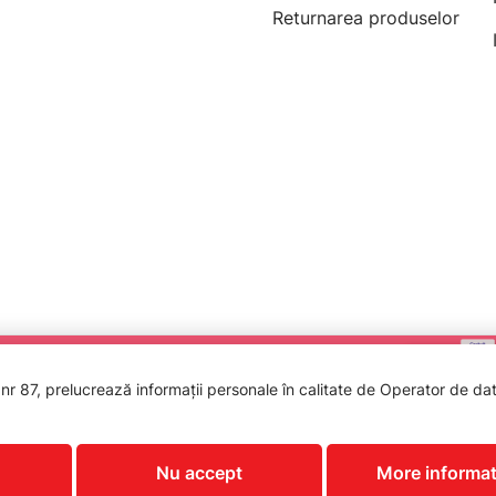
Returnarea produselor
 87, prelucrează informații personale în calitate de Operator de date
PROTECTIA CONSUMATORILOR - A.N.P
Nu accept
More informat