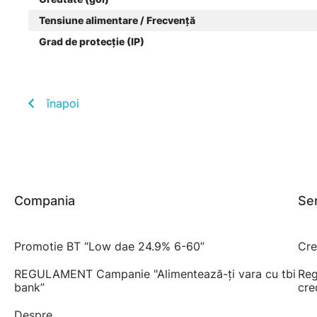
Tensiune alimentare / Frecvență
Grad de protecție (IP)
înapoi
Compania
Ser
Promotie BT “Low dae 24.9% 6-60”
Cre
REGULAMENT Campanie "Alimentează-ți vara cu tbi
Reg
bank”
cre
Despre