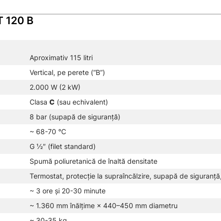
T 120 B
Aproximativ 115 litri
Vertical, pe perete (“B”)
2.000 W (2 kW)
Clasa
C
(sau echivalent)
8 bar (supapă de siguranță)
~ 68-70 °C
G ½″ (filet standard)
Spumă poliuretanică de înaltă densitate
Termostat, protecție la supraîncălzire, supapă de siguran
~ 3 ore și 20-30 minute
~ 1.360 mm înălțime × 440–450 mm diametru
~ 30-35 kg