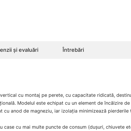
nzii și evaluări
Întrebări
vertical cu montaj pe perete, cu capacitate ridicată, destinat
ițională. Modelul este echipat cu un element de încălzire de 
at cu anod de magneziu, iar izolația minimizează pierderile 
u case cu mai multe puncte de consum (dușuri, chiuvete etc