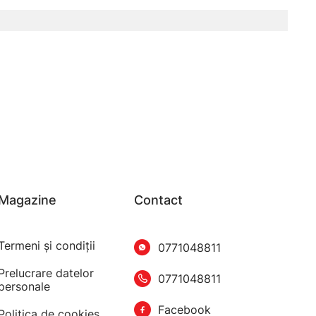
Magazine
Contact
Termeni şi condiţii
0771048811
Prelucrare datelor
0771048811
personale
Facebook
Politica de cookies