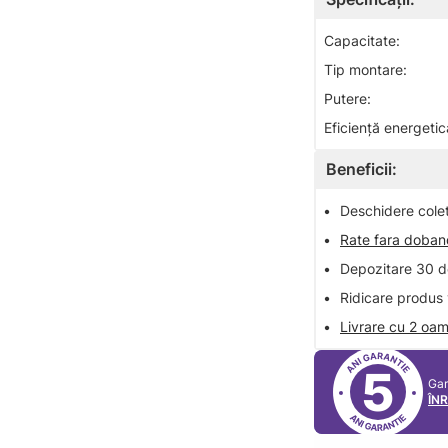
Capacitate:
Tip montare:
Putere:
Eficiență energetic
Beneficii:
•
Deschidere colet 
•
Rate fara doba
•
Depozitare 30 de
•
Ridicare produs 
•
Livrare cu 2 oam
5
Gar
ÎN