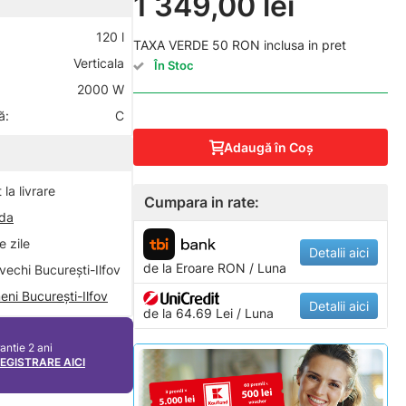
1 349,00 lei
120 l
TAXA VERDE 50 RON inclusa in pret
Verticala
În Stoc
2000 W
ă:
C
Adaugă în Coş
la livrare
Cumpara in rate:
nda
 zile
Detalii aici
de la
Eroare
RON / Luna
vechi București-Ilfov
eni București-Ilfov
Detalii aici
de la 64.69 Lei / Luna
antie 2 ani
REGISTRARE AICI