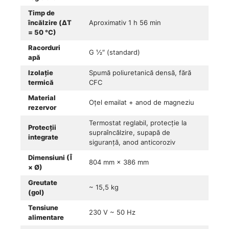
Timp de
încălzire (ΔT
Aproximativ 1 h 56 min
= 50 °C)
Racorduri
G ½″ (standard)
apă
Izolație
Spumă poliuretanică densă, fără
termică
CFC
Material
Oțel emailat + anod de magneziu
rezervor
Termostat reglabil, protecție la
Protecții
supraîncălzire, supapă de
integrate
siguranță, anod anticoroziv
Dimensiuni (Î
804 mm × 386 mm
× Ø)
Greutate
~ 15,5 kg
(gol)
Tensiune
230 V ~ 50 Hz
alimentare