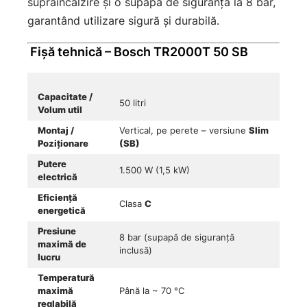
supraîncălzire și o supapă de siguranță la 8 bar,
garantând utilizare sigură și durabilă.
Fișă tehnică – Bosch TR2000T 50 SB
Capacitate /
50 litri
Volum util
Montaj /
Vertical, pe perete – versiune
Slim
Poziționare
(SB)
Putere
1.500 W (1,5 kW)
electrică
Eficiență
Clasa
C
energetică
Presiune
8 bar (supapă de siguranță
maximă de
inclusă)
lucru
Temperatură
maximă
Până la ~ 70 °C
reglabilă