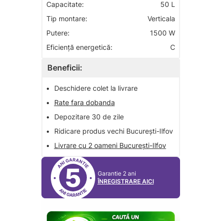
Capacitate:
50 L
Tip montare:
Verticala
Putere:
1500 W
Eficiență energetică:
C
Beneficii:
•
Deschidere colet la livrare
•
Rate fara dobanda
•
Depozitare 30 de zile
•
Ridicare produs vechi București-Ilfov
•
Livrare cu 2 oameni București-Ilfov
5
Garantie 2 ani
ÎNREGISTRARE AICI