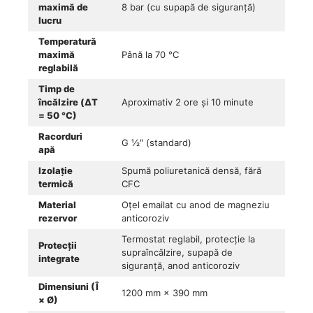
maximă de
8 bar (cu supapă de siguranță)
lucru
Temperatură
maximă
Până la 70 °C
reglabilă
Timp de
încălzire (ΔT
Aproximativ 2 ore și 10 minute
= 50 °C)
Racorduri
G ½″ (standard)
apă
Izolație
Spumă poliuretanică densă, fără
termică
CFC
Material
Oțel emailat cu anod de magneziu
rezervor
anticoroziv
Termostat reglabil, protecție la
Protecții
supraîncălzire, supapă de
integrate
siguranță, anod anticoroziv
Dimensiuni (Î
1200 mm × 390 mm
× Ø)