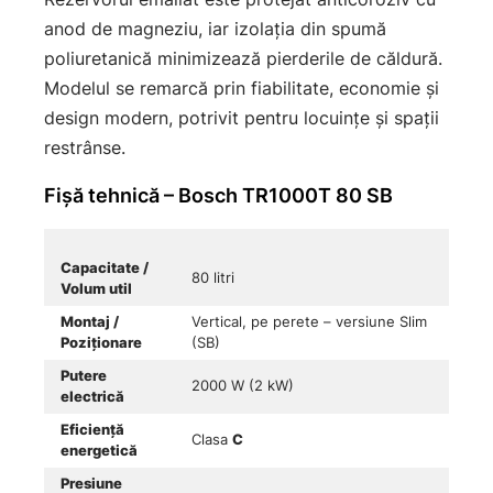
anod de magneziu, iar izolația din spumă
poliuretanică minimizează pierderile de căldură.
Modelul se remarcă prin fiabilitate, economie și
design modern, potrivit pentru locuințe și spații
restrânse.
Fișă tehnică – Bosch TR1000T 80 SB
Capacitate /
80 litri
Volum util
Montaj /
Vertical, pe perete – versiune Slim
Poziționare
(SB)
Putere
2000 W (2 kW)
electrică
Eficiență
Clasa
C
energetică
Presiune