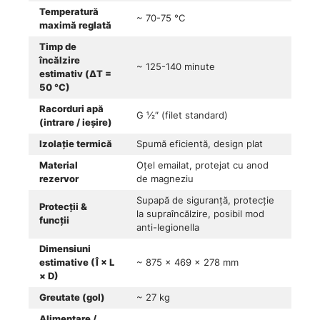
Temperatură
~ 70-75 °C
maximă reglată
Timp de
încălzire
~ 125-140 minute
estimativ (ΔT =
50 °C)
Racorduri apă
G ½″ (filet standard)
(intrare / ieșire)
Izolație termică
Spumă eficientă, design plat
Material
Oțel emailat, protejat cu anod
rezervor
de magneziu
Supapă de siguranță, protecție
Protecții &
la supraîncălzire, posibil mod
funcții
anti-legionella
Dimensiuni
estimative (Î × L
~ 875 × 469 × 278 mm
× D)
Greutate (gol)
~ 27 kg
Alimentare /