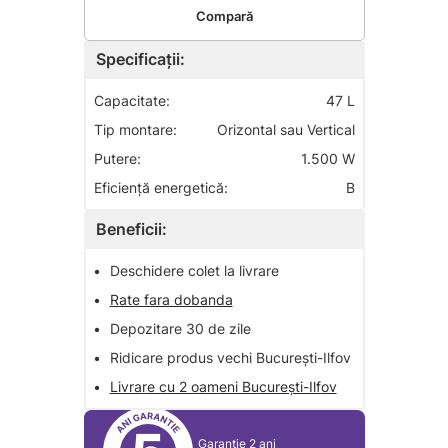
Compară
Specificații:
Capacitate:
47 L
Tip montare:
Orizontal sau Vertical
Putere:
1.500 W
Eficiență energetică:
B
Beneficii:
•
Deschidere colet la livrare
•
Rate fara dobanda
•
Depozitare 30 de zile
•
Ridicare produs vechi București-Ilfov
•
Livrare cu 2 oameni București-Ilfov
Garantie 2 ani