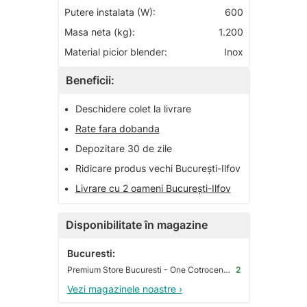
Putere instalata (W):
600
Masa neta (kg):
1.200
Material picior blender:
Inox
Beneficii:
•
Deschidere colet la livrare
•
Rate fara dobanda
•
Depozitare 30 de zile
•
Ridicare produs vechi București-Ilfov
•
Livrare cu 2 oameni București-Ilfov
Disponibilitate în magazine
Bucuresti:
Premium Store Bucuresti - One Cotroceni Park
2
Vezi magazinele noastre ›