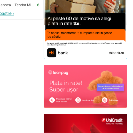
Premium Store Cluj-Napoca - Teodor Mihali
6
oastre ›