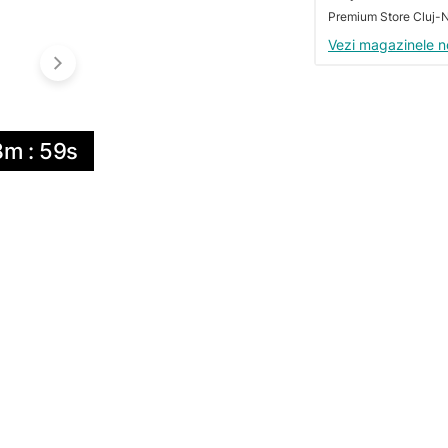
Vezi magazinele n
8m : 59s