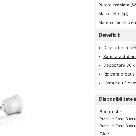
Putere instalata (W
Masa neta (kg):
Material picior ble
Beneficii:
•
Deschidere colet 
•
Rate fara doba
•
Depozitare 30 de
•
Ridicare produs 
•
Livrare cu 2 oam
Disponibilitate
Bucuresti:
Premium Store Bucures
Cluj: