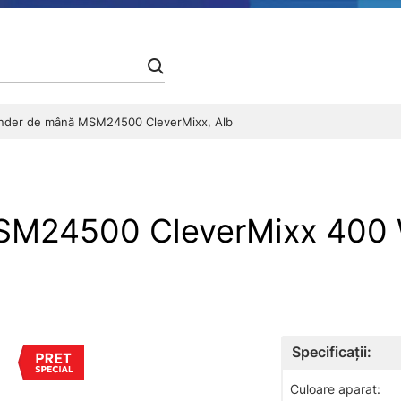
nder de mână MSM24500 CleverMixx, Alb
MSM24500 CleverMixx 400
Specificații:
Culoare aparat: