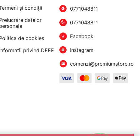
Termeni şi condiţii
0771048811
Prelucrare datelor
0771048811
personale
Facebook
Politica de cookies
Instagram
Informatii privind DEEE
comenzi@premiumstore.ro