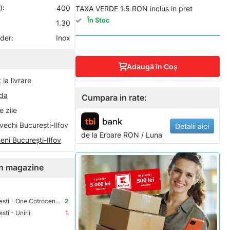
):
400
TAXA VERDE 1.5 RON inclus in pret
În Stoc
1.30
nder:
Inox
Adaugă în Coş
la livrare
nda
Cumpara in rate:
 zile
vechi București-Ilfov
Detalii aici
de la
Eroare
RON / Luna
eni București-Ilfov
 în magazine
Premium Store Bucuresti - One Cotroceni Park
2
ti - Unirii
1