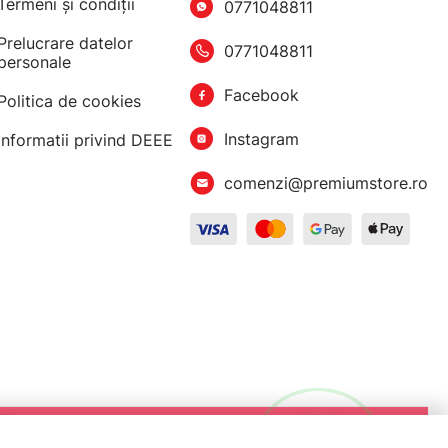
Termeni şi condiţii
0771048811
Prelucrare datelor
0771048811
personale
Facebook
Politica de cookies
Instagram
Informatii privind DEEE
comenzi@premiumstore.ro