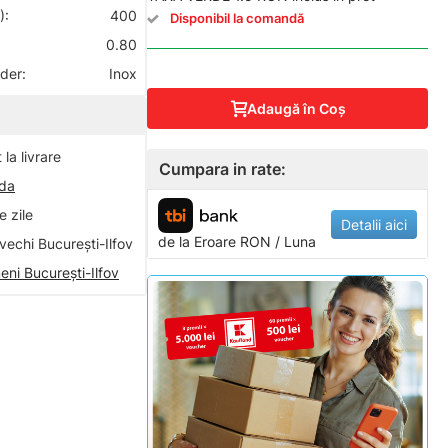
):
400
Disponibil la comandă
0.80
nder:
Inox
Adaugă în Coş
la livrare
Cumpara in rate:
nda
 zile
Detalii aici
de la
Eroare
RON / Luna
vechi București-Ilfov
eni București-Ilfov