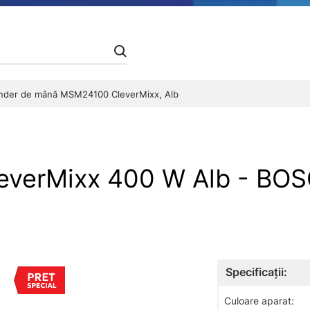
nder de mână MSM24100 CleverMixx, Alb
leverMixx 400 W Alb - BO
Specificații:
Culoare aparat: