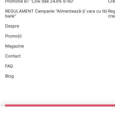
Promotie BT “Low dae 24.9% 6-60”
Cre
REGULAMENT Campanie "Alimentează-ți vara cu tbi
Reg
bank”
cre
Despre
Promoții
Magazine
Contact
FAQ
Blog