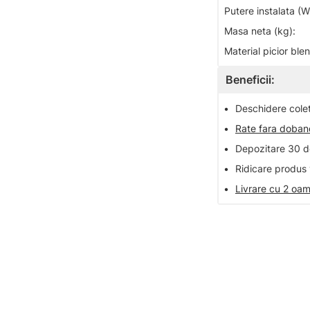
Putere instalata (W
Masa neta (kg):
Material picior ble
Beneficii:
•
Deschidere colet 
•
Rate fara doba
•
Depozitare 30 de
•
Ridicare produs 
•
Livrare cu 2 oam