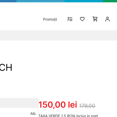
Promoții
SCH
150,00 lei
179,00
Alb
TAXA VERDE 1.5 RON inclus in pret