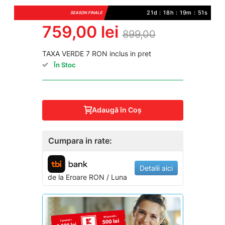
21d : 18h : 19m : 50s
SEASON FINALE
759,00 lei
899,00
TAXA VERDE 7 RON inclus in pret
În Stoc
Adaugă în Coş
Cumpara in rate:
Detalii aici
de la
Eroare
RON / Luna