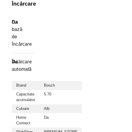
Încărcare
cu
Da
bază
de
încărcare
Încărcare
Da
automată
Brand
Bosch
Capacitate
5.70
acumulator
Culoare
Alb
Home
Da
Connect
WebShop
PREMIUM_STORE