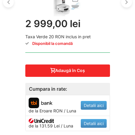
2 999,00 lei
Taxa Verde 20 RON inclus in pret
Disponibil la comandă
Adaugă în Coş
Cumpara in rate:
Detalii aici
de la
Eroare
RON / Luna
Detalii aici
de la 131.59 Lei / Luna