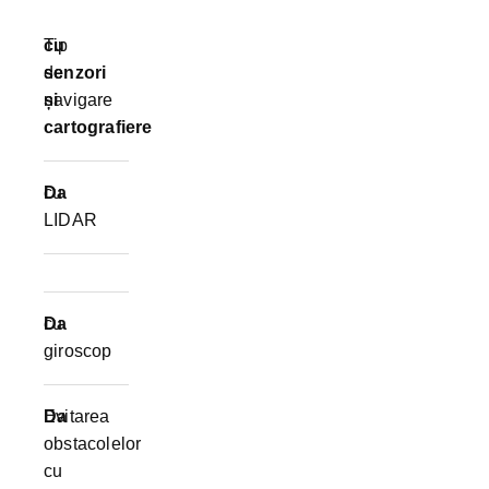
Tip
cu
de
senzori
navigare
și
cartografiere
cu
Da
LIDAR
cu
Da
giroscop
Evitarea
Da
obstacolelor
cu