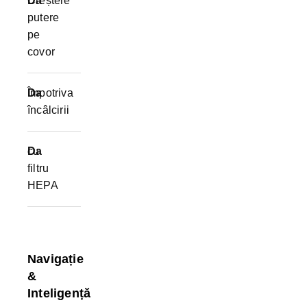
Creștere
Da
putere
pe
covor
Împotriva
Da
încâlcirii
cu
Da
filtru
HEPA
Navigație
&
Inteligență