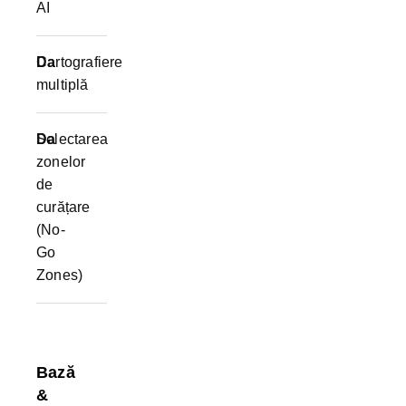
AI
Cartografiere
Da
multiplă
Selectarea
Da
zonelor
de
curățare
(No-
Go
Zones)
Bază
&