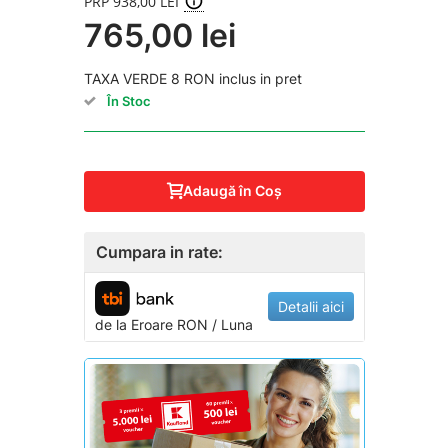
PRP 938,00 LEI
765,00 lei
TAXA VERDE 8 RON inclus in pret
În Stoc
Adaugă în Coş
Cumpara in rate:
Detalii aici
de la
Eroare
RON / Luna