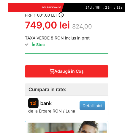
21d : 18h : 23m : 31s
SEASON FINALE
PRP 1 001,00 LEI
749,00 lei
824,00
TAXA VERDE 8 RON inclus in pret
În Stoc
Adaugă în Coş
Cumpara in rate:
Detalii aici
de la
Eroare
RON / Luna