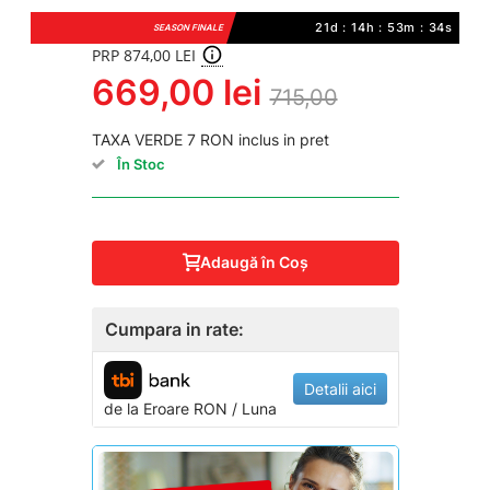
21d : 14h : 53m : 34s
SEASON FINALE
PRP 874,00 LEI
669,00 lei
715,00
TAXA VERDE 7 RON inclus in pret
În Stoc
Adaugă în Coş
Cumpara in rate:
Detalii aici
de la
Eroare
RON / Luna