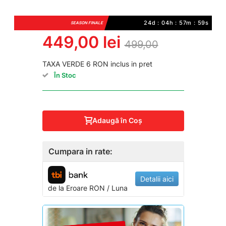
24d : 04h : 57m : 59s
SEASON FINALE
449,00 lei
499,00
TAXA VERDE 6 RON inclus in pret
În Stoc
Adaugă în Coş
Cumpara in rate:
Detalii aici
de la
Eroare
RON / Luna