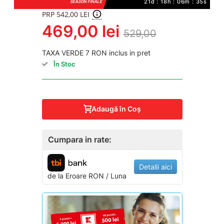
21d : 18h : 06m : 35s
SEASON FINALE
PRP 542,00 LEI
469,00 lei
529,00
TAXA VERDE 7 RON inclus in pret
În Stoc
Adaugă în Coş
Cumpara in rate:
Detalii aici
de la
Eroare
RON / Luna