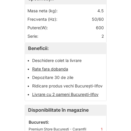
Masa neta (kg):
4.5
Frecventa (Hz):
50/60
Putere(W):
600
Serie:
2
Beneficii:
•
Deschidere colet la livrare
•
Rate fara dobanda
•
Depozitare 30 de zile
•
Ridicare produs vechi București-Ilfov
•
Livrare cu 2 oameni București-Ilfov
Disponibilitate în magazine
Bucuresti:
Premium Store Bucuresti - Caramfil
1