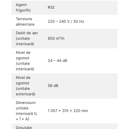
Agent
R32
frigorific
Tensiune
220 – 240 V / 50 Hz
alimentare
Debit de aer
(unitate
850 m³/h
interioară)
Nivel de
zgomot
24 – 44 dB
(unitate
interioară)
Nivel de
zgomot
58 dB
(unitate
exterioară)
Dimensiuni
unitate
1 057 × 315 × 220 mm
interioară (L
× Î × A)
Greutate