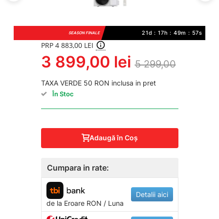
21d : 17h : 49m : 56s
SEASON FINALE
PRP 4 883,00 LEI
3 899,00 lei
5 299,00
TAXA VERDE 50 RON inclusa in pret
În Stoc
Adaugă în Coş
Cumpara in rate:
Detalii aici
de la
Eroare
RON / Luna