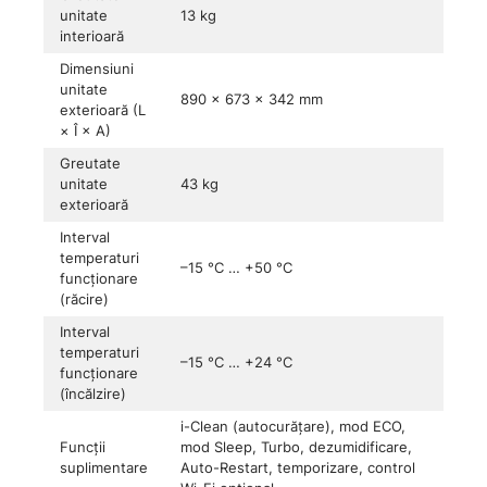
unitate
13 kg
interioară
Dimensiuni
unitate
890 × 673 × 342 mm
exterioară (L
× Î × A)
Greutate
unitate
43 kg
exterioară
Interval
temperaturi
–15 °C … +50 °C
funcționare
(răcire)
Interval
temperaturi
–15 °C … +24 °C
funcționare
(încălzire)
i-Clean (autocurățare), mod ECO,
Funcții
mod Sleep, Turbo, dezumidificare,
suplimentare
Auto-Restart, temporizare, control