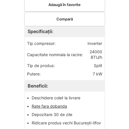
Adaugă în favorite
Compară
Specificații:
Tip compresor:
Inverter
24000
Capacitate nominala la racire:
BTU/h
Tip de produs:
Split
Putere:
7 kW
Beneficii:
•
Deschidere colet la livrare
•
Rate fara dobanda
•
Depozitare 30 de zile
•
Ridicare produs vechi București-Ilfov