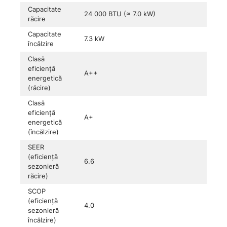
Capacitate
24 000 BTU (≈ 7.0 kW)
răcire
Capacitate
7.3 kW
încălzire
Clasă
eficiență
A++
energetică
(răcire)
Clasă
eficiență
A+
energetică
(încălzire)
SEER
(eficiență
6.6
sezonieră
răcire)
SCOP
(eficiență
4.0
sezonieră
încălzire)