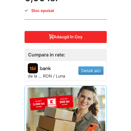
Stoc epuizat
Adaugă în Coş
Cumpara in rate:
Detalii aici
de la
...
RON / Luna