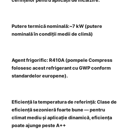
cerințelor pentru aplicații de încălzire.
Putere termică nominală:~7 kW (putere
nominală în condiții medii de climă)
Agent frigorific: R410A (pompele Compress
folosesc acest refrigerant cu GWP conform
standardelor europene).
Eficiență la temperatura de referință: Clase de
eficiență sezonieră foarte bune — pentru
climat mediu și aplicație dinamică, eficiența
poate ajunge peste A++