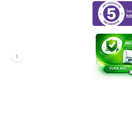
5
Gar
ÎN