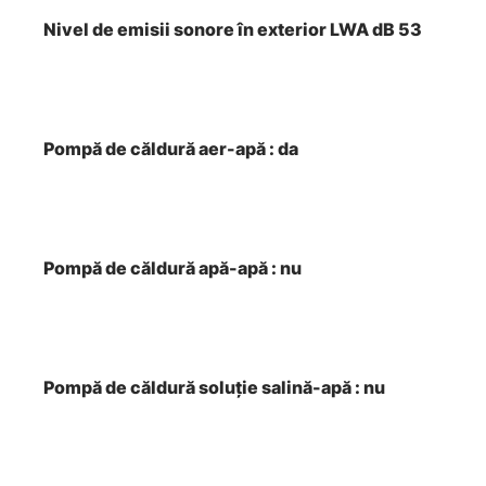
Nivel de emisii sonore în exterior LWA dB 53
Pompă de căldură aer-apă : da
Pompă de căldură apă-apă : nu
Pompă de căldură soluţie salină-apă : nu