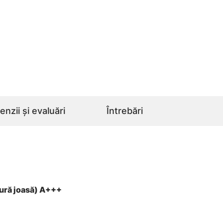
nzii și evaluări
Întrebări
tură joasă) A+++