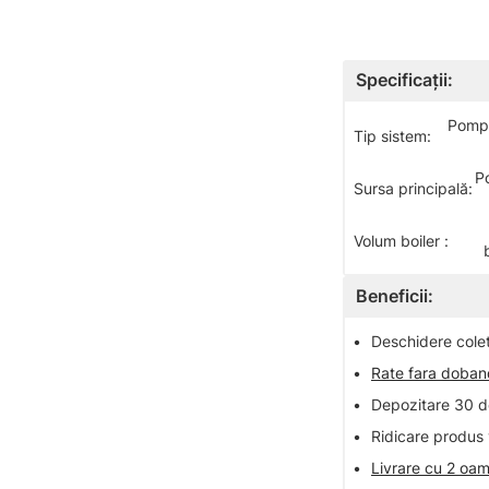
Specificații:
Pompă
Tip sistem:
P
Sursa principală:
Volum boiler :
Beneficii:
•
Deschidere colet 
•
Rate fara doba
•
Depozitare 30 de
•
Ridicare produs 
•
Livrare cu 2 oam