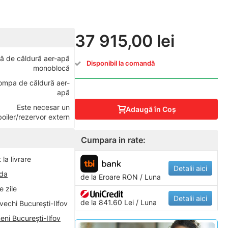
37 915,00 lei
 de căldură aer-apă
Disponibil la comandă
monoblocă
ompa de căldură aer-
apă
Este necesar un
Adaugă în Coş
boiler/rezervor extern
Cumpara in rate:
la livrare
Detalii aici
nda
de la
Eroare
RON / Luna
 zile
Detalii aici
de la 841.60 Lei / Luna
vechi București-Ilfov
eni București-Ilfov