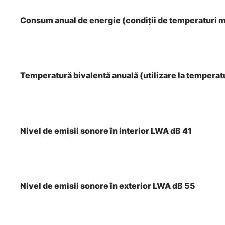
Consum anual de energie (condiţii de temperaturi
Temperatură bivalentă anuală (utilizare la tempera
Nivel de emisii sonore în interior LWA dB 41
Nivel de emisii sonore în exterior LWA dB 55