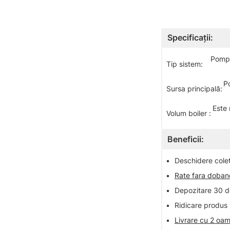
Specificații:
Pompă
Tip sistem:
P
Sursa principală:
Este 
Volum boiler :
Beneficii:
•
Deschidere colet 
•
Rate fara doba
•
Depozitare 30 de
•
Ridicare produs 
•
Livrare cu 2 oam