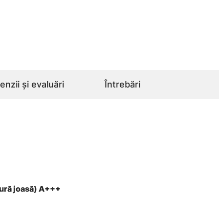
nzii și evaluări
Întrebări
tură joasă) A+++