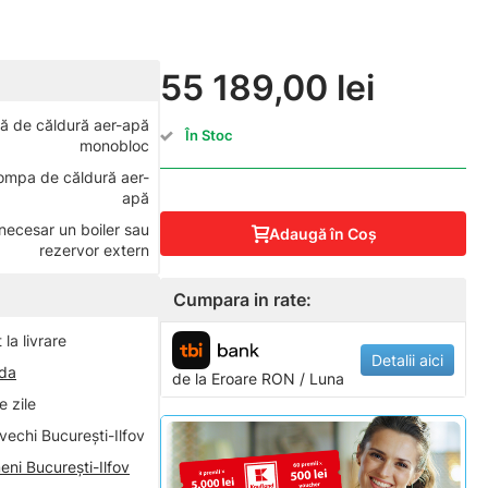
55 189,00 lei
 de căldură aer-apă
În Stoc
monobloc
ompa de căldură aer-
apă
necesar un boiler sau
Adaugă în Coş
rezervor extern
Cumpara in rate:
la livrare
Detalii aici
nda
de la
Eroare
RON / Luna
 zile
vechi București-Ilfov
eni București-Ilfov