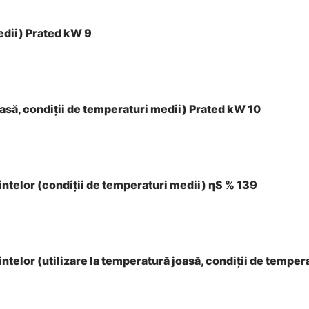
edii) Prated kW 9
oasă, condiţii de temperaturi medii) Prated kW 10
intelor (condiţii de temperaturi medii) ηS % 139
ntelor (utilizare la temperatură joasă, condiţii de temper