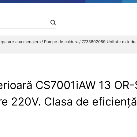
preparare apa menajera
Pompe de caldura
7738602089 Unitate exterioa
rioară CS7001iAW 13 OR-S
re 220V. Clasa de eficienț