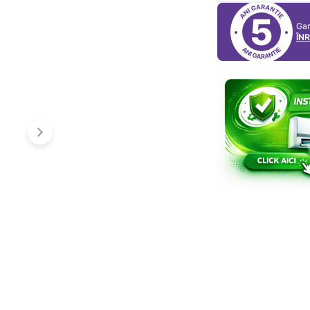
5
Gar
ÎN