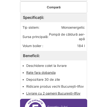
Compară
Specificații:
Tip sistem:
Monoenergetic
Pompă de căldură aer-
Sursa principală:
apă
Volum boiler :
184 l
Beneficii:
•
Deschidere colet la livrare
•
Rate fara dobanda
•
Depozitare 30 de zile
•
Ridicare produs vechi București-Ilfov
•
Livrare cu 2 oameni București-Ilfov
Garantie : 2 Ani