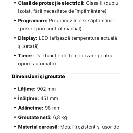
Clasă de protecție electrică:
Clasa II (dublu
izolat, fără necesitate de împământare)
Programare:
Program zilnic și săptămânal
(posibil prin control manual)
Display:
LED (afişează temperatura actuală
și setată)
Timer:
Da (funcție de temporizare pentru
oprire automată)
Dimensiuni și greutate
Lățime:
902 mm
Înălțime:
451 mm
Adâncime:
98 mm
Greutate netă:
6,8 kg
Material carcasă:
Metal (rezistent și ușor de