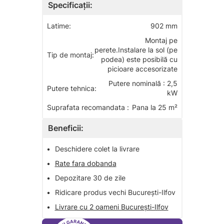
Specificații:
Latime:
902 mm
Montaj pe
perete.Instalare la sol (pe
Tip de montaj:
podea) este posibilă cu
picioare accesorizate
Putere nominală : 2,5
Putere tehnica:
kW
Suprafata recomandata :
Pana la 25 m²
Beneficii:
•
Deschidere colet la livrare
•
Rate fara dobanda
•
Depozitare 30 de zile
•
Ridicare produs vechi București-Ilfov
•
Livrare cu 2 oameni București-Ilfov