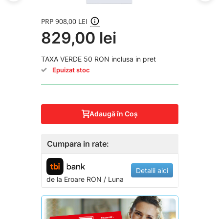
PRP 908,00 LEI
829,00 lei
TAXA VERDE 50 RON inclusa in pret
Epuizat stoc
Adaugă în Coş
Cumpara in rate:
Detalii aici
de la
Eroare
RON / Luna