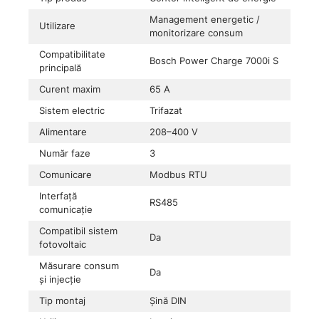
Management energetic /
Utilizare
monitorizare consum
Compatibilitate
Bosch Power Charge 7000i S
principală
Curent maxim
65 A
Sistem electric
Trifazat
Alimentare
208–400 V
Număr faze
3
Comunicare
Modbus RTU
Interfață
RS485
comunicație
Compatibil sistem
Da
fotovoltaic
Măsurare consum
Da
și injecție
Tip montaj
Șină DIN