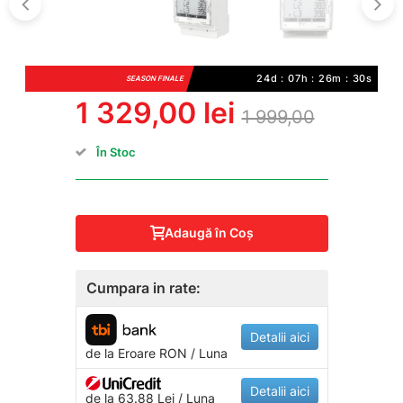
24d : 07h : 26m : 30s
SEASON FINALE
1 329,00 lei
1 999,00
În Stoc
Adaugă în Coş
Cumpara in rate:
Detalii aici
de la
Eroare
RON / Luna
Detalii aici
de la 63.88 Lei / Luna