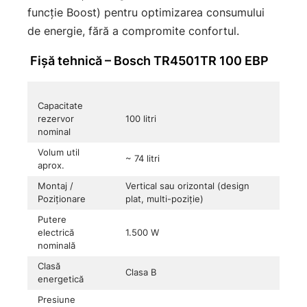
funcţie Boost) pentru optimizarea consumului
de energie, fără a compromite confortul.
Fișă tehnică – Bosch TR4501TR 100 EBP
Capacitate
rezervor
100 litri
nominal
Volum util
~ 74 litri
aprox.
Montaj /
Vertical sau orizontal (design
Poziționare
plat, multi-poziţie)
Putere
electrică
1.500 W
nominală
Clasă
Clasa B
energetică
Presiune