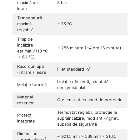
maximă de
8 bar
lucru
Temperatură
maximă
~ 75 °C
reglabilă
Timp de
încălzire
~ 256 minute (~4 ore 16 minute)
estimativ (10 °C
→ 60 °C)
Racorduri apă
Filet standard ½″
(intrare / ieșire)
Izolație eficientă, adaptată
Izolație termică
designului plat
Material
Oțel emailat cu anod de protecţie
rezervor
Termostat reglabil, protecţie la
Protecţii
supraîncălzire, mod anti-îngheţ,
integrate
supapă de siguranţă
Dimensiuni
~ 901,5 mm × 569 mm × 316,5
aproximative (Î