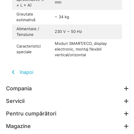
mm
× L × A)
Greutate
~ 34 kg
estimativă
Alimentare /
230 V ~ 50 Hz
Tensiune
Moduri SMART/ECO, display
Caracteristici
electronic, montaj flexibil
speciale
vertical/orizontal
înapoi
Compania
Servicii
Pentru cumpărători
Magazine