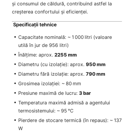
şi consumul de căldură, contribuind astfel la
creşterea confortului şi eficienţei.
Specificaţii tehnice
Capacitate nominală: ~ 1 000 litri (valoare
utilă în jur de 956 litri)
Înălţime: aprox.
2255 mm
Diametru (cu izolaţie): aprox.
950 mm
Diametru fără izolaţie: aprox.
790 mm
Grosimea izolaţiei: ~ 80 mm
Presiune maximă de lucru:
3 bar
Temperatura maximă admisă a agentului
termosistemului: ~ 95 °C
Pierdere de stocare termică (în repaus): ~ 137
W