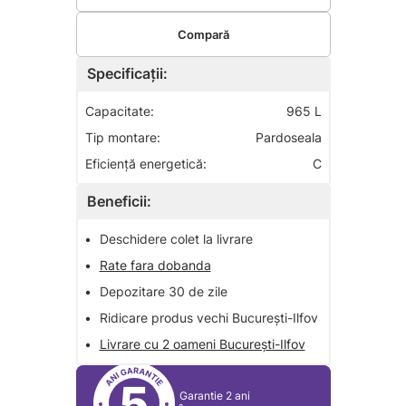
Compară
Specificații:
Capacitate:
965 L
Tip montare:
Pardoseala
Eficiență energetică:
C
Beneficii:
•
Deschidere colet la livrare
•
Rate fara dobanda
•
Depozitare 30 de zile
•
Ridicare produs vechi București-Ilfov
•
Livrare cu 2 oameni București-Ilfov
5
Garantie 2 ani