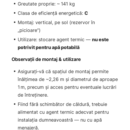
Greutate proprie: ~ 141 kg
Clasa de eficienţă energetică:
C
Montaj: vertical, pe sol (rezervor în
„picioare”)
Utilizare: stocare agent termic —
nu este
potrivit pentru apă potabilă
Observaţii de montaj & utilizare
Asiguraţi‑vă că spaţiul de montaj permite
înălţimea de ~2,26 m şi diametrul de aproape
1 m, precum şi acces pentru eventuale lucrări
de întreţinere.
Fiind fără schimbător de căldură, trebuie
alimentat cu agent termic adecvat pentru
instalaţia dumneavoastră — nu cu apă
menajeră.