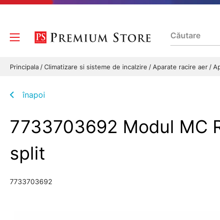
Principala
Climatizare si sisteme de incalzire
Aparate racire aer
Ap
înapoi
7733703692 Modul MC R p
split
7733703692