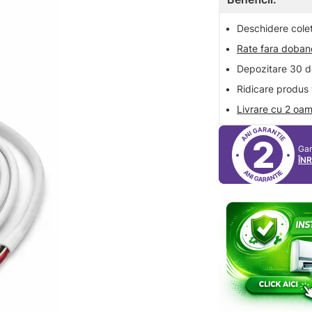
•
Deschidere colet 
•
Rate fara doba
•
Depozitare 30 de
•
Ridicare produs 
•
Livrare cu 2 oam
2
Gar
ÎN