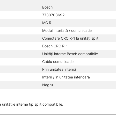
Bosch
7733703692
MC R
Modul interfață / comunicație
Conectare CRC R-1 la unități split
Bosch CRC R-1
Unități interne Bosch compatibile
Cablu comunicație
Prin unitatea internă
Intern / în unitatea interioară
Negru
unitățile interne tip split compatibile.