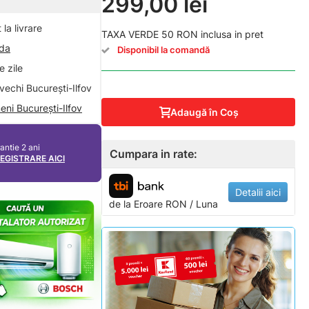
299,00 lei
la livrare
TAXA VERDE 50 RON inclusa in pret
nda
Disponibil la comandă
 zile
vechi București-Ilfov
eni București-Ilfov
Adaugă în Coş
antie 2 ani
Cumpara in rate:
REGISTRARE AICI
Detalii aici
de la
Eroare
RON / Luna