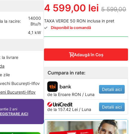
4 599,00 lei
5 599,00
14000
TAXA VERDE 50 RON inclusa in pret
 la racire:
Btu/h
Disponibil la comandă
4,1 kW
Adaugă în Coş
la livrare
nda
Cumpara in rate:
 zile
vechi București-Ilfov
Detalii aici
eni București-Ilfov
de la
Eroare
RON / Luna
Detalii aici
antie 2 ani
de la 157.42 Lei / Luna
REGISTRARE AICI