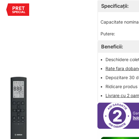
Specificații:
Capacitate nominala
Putere:
Beneficii:
•
Deschidere colet 
•
Rate fara doba
•
Depozitare 30 de
•
Ridicare produs 
•
Livrare cu 2 oam
2
Gar
ÎN