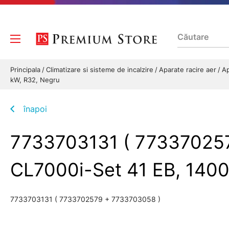
Principala
Climatizare si sisteme de incalzire
Aparate racire aer
Ap
kW, R32, Negru
înapoi
7733703131 ( 773370257
CL7000i-Set 41 EB, 1400
7733703131 ( 7733702579 + 7733703058 )