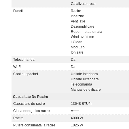
Catalizator rece
Functii
Racire
Incalzire
Ventilatie
Dezumidificare
Repornire automata
Wind avoid me
i-Clean
Mod Eco
Ionizare
Telecomanda
Da
Wi-Fi
Da
Continut pachet
Unitate interioara
Unitate exterioara
Telecomanda
Manual de utilizare
Capacitate De Racire
Capacitate de racire
13648 BTU/h
Clasa energetica racire
A+++
Racire
4000 W
Putere consumata la racire
1025 W