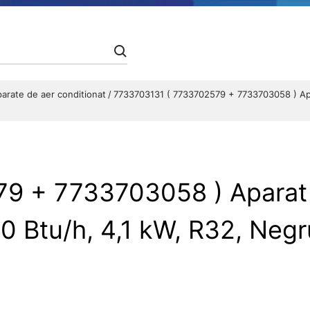
arate de aer conditionat
7733703131 ( 7733702579 + 7733703058 ) Apar
9 + 7733703058 ) Aparat d
0 Btu/h, 4,1 kW, R32, Negr