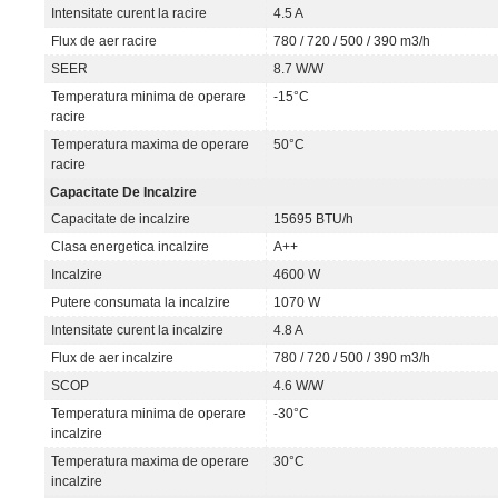
Intensitate curent la racire
4.5 A
Flux de aer racire
780 / 720 / 500 / 390 m3/h
SEER
8.7 W/W
Temperatura minima de operare
-15°C
racire
Temperatura maxima de operare
50°C
racire
Capacitate De Incalzire
Capacitate de incalzire
15695 BTU/h
Clasa energetica incalzire
A++
Incalzire
4600 W
Putere consumata la incalzire
1070 W
Intensitate curent la incalzire
4.8 A
Flux de aer incalzire
780 / 720 / 500 / 390 m3/h
SCOP
4.6 W/W
Temperatura minima de operare
-30°C
incalzire
Temperatura maxima de operare
30°C
incalzire