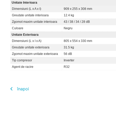
Unitate Interioara
Dimensiuni (L x A x I)
909 x 255 x 308 mm
Greutate unitate interioara
12.4 kg
Zgomot maxim unitate interioara
43 / 38 / 34 / 28 dB
Culoare
Negru
Unitate Exterioara
Dimensiuni (L x I x A)
805 x 554 x 330 mm
Greutate unitate exterioara
31.5 kg
Zgomot maxim unitate exterioara
56 dB
Tip compresor
Inverter
Agent de racire
R32
înapoi