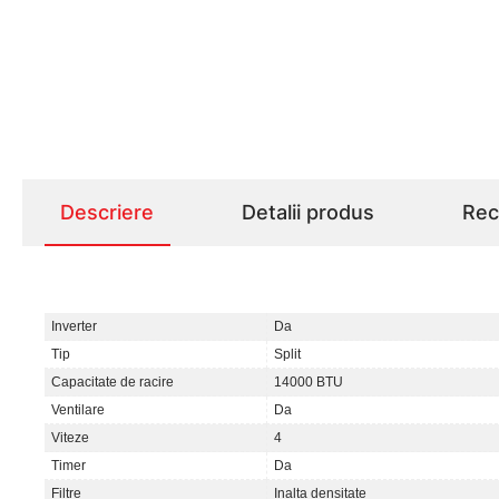
Descriere
Detalii produs
Rece
Inverter
Da
Tip
Split
Capacitate de racire
14000 BTU
Ventilare
Da
Viteze
4
Timer
Da
Filtre
Inalta densitate