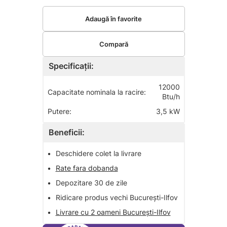
Adaugă în favorite
Compară
Specificații:
12000
Capacitate nominala la racire:
Btu/h
Putere:
3,5 kW
Beneficii:
•
Deschidere colet la livrare
•
Rate fara dobanda
•
Depozitare 30 de zile
•
Ridicare produs vechi București-Ilfov
•
Livrare cu 2 oameni București-Ilfov