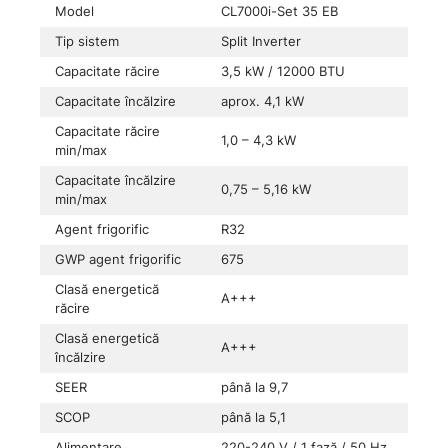
Model
CL7000i-Set 35 EB
Tip sistem
Split Inverter
Capacitate răcire
3,5 kW / 12000 BTU
Capacitate încălzire
aprox. 4,1 kW
Capacitate răcire
1,0 – 4,3 kW
min/max
Capacitate încălzire
0,75 – 5,16 kW
min/max
Agent frigorific
R32
GWP agent frigorific
675
Clasă energetică
A+++
răcire
Clasă energetică
A+++
încălzire
SEER
până la 9,7
SCOP
până la 5,1
Alimentare
220-240 V / 1 fază / 50 Hz