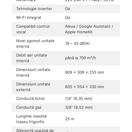
Tehnologie inverter
Da
Wi-Fi integrat
Da
Compatibil control
Alexa / Google Assistant /
vocal
Apple HomeKit
Nivel zgomot unitate
19 – 43 dB(A)
internă
Debit aer unitate
până la 700 m³/h
internă
Dimensiuni unitate
909 × 308 × 255 mm
internă
Dimensiuni unitate
805 × 554 × 330 mm
externă
Conductă lichid
1/4” (6,35 mm)
Conductă gaz
3/8” (9,52 mm)
Lungime maximă
25 m
traseu frigorific
Diferență maximă de