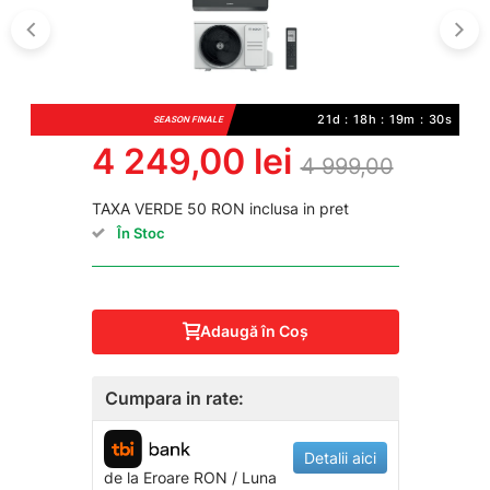
21d : 18h : 19m : 29s
SEASON FINALE
4 249,00 lei
4 999,00
TAXA VERDE 50 RON inclusa in pret
În Stoc
Adaugă în Coş
Cumpara in rate:
Detalii aici
de la
Eroare
RON / Luna