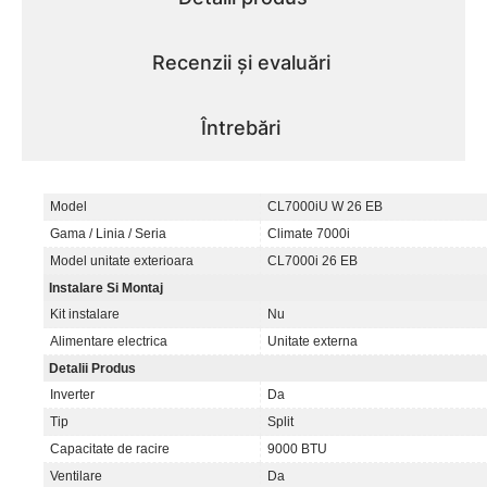
Recenzii și evaluări
Întrebări
Model
CL7000iU W 26 EB
Gama / Linia / Seria
Climate 7000i
Model unitate exterioara
CL7000i 26 EB
Instalare Si Montaj
Kit instalare
Nu
Alimentare electrica
Unitate externa
Detalii Produs
Inverter
Da
Tip
Split
Capacitate de racire
9000 BTU
Ventilare
Da