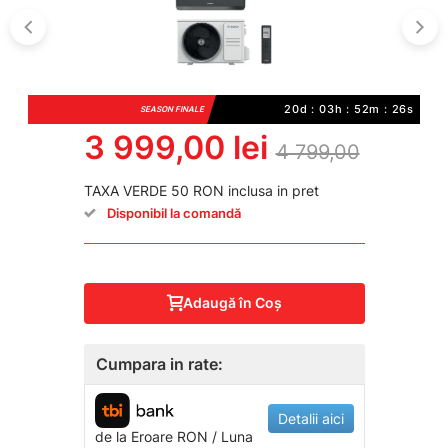
20d : 03h : 52m : 25s
SEASON FINALE
3 999,00 lei
4 799,00
TAXA VERDE 50 RON inclusa in pret
Disponibil la comandă
Adaugă în Coş
Cumpara in rate:
Detalii aici
de la
Eroare
RON / Luna