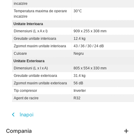
incalzire
Temperatura maxima de operare
30°C
incalzire
Unitate Interioara
Dimensiuni (L x A x I)
909 x 255 x 308 mm
Greutate unitate interioara
12.4 kg
Zgomot maxim unitate interioara
43 / 36 / 30 / 24 dB
Culoare
Negru
Unitate Exterioara
Dimensiuni (L x I x A)
805 x 554 x 330 mm
Greutate unitate exterioara
31.4 kg
Zgomot maxim unitate exterioara
56 dB
Tip compresor
Inverter
Agent de racire
R32
înapoi
Compania