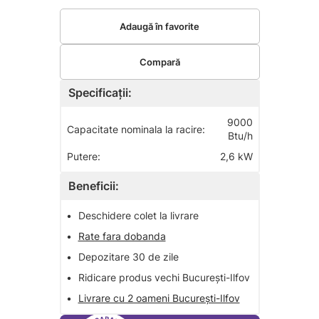
Adaugă în favorite
Compară
Specificații:
9000
Capacitate nominala la racire:
Btu/h
Putere:
2,6 kW
Beneficii:
•
Deschidere colet la livrare
•
Rate fara dobanda
•
Depozitare 30 de zile
•
Ridicare produs vechi București-Ilfov
•
Livrare cu 2 oameni București-Ilfov