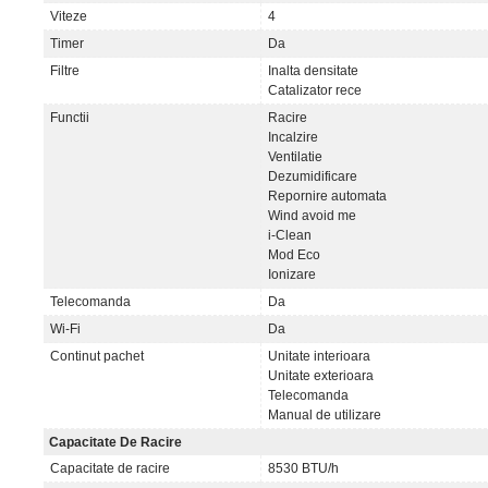
Viteze
4
Timer
Da
Filtre
Inalta densitate
Catalizator rece
Functii
Racire
Incalzire
Ventilatie
Dezumidificare
Repornire automata
Wind avoid me
i-Clean
Mod Eco
Ionizare
Telecomanda
Da
Wi-Fi
Da
Continut pachet
Unitate interioara
Unitate exterioara
Telecomanda
Manual de utilizare
Capacitate De Racire
Capacitate de racire
8530 BTU/h