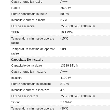
Clasa energetica racire
A+++
Racire
2500 W
Putere consumata la racire
500 W
Intensitate curent la racire
3.2 A
Flux de aer racire
750 / 680 / 480 / 380 m3/h
SEER
10.1 W/W
Temperatura minima de operare
-15°C
racire
Temperatura maxima de operare
50°C
racire
Capacitate De Incalzire
Capacitate de incalzire
13989 BTU/h
Clasa energetica incalzire
A+++
Incalzire
4100 W
Putere consumata la incalzire
872 W
Intensitate curent la incalzire
4 A
Flux de aer incalzire
750 / 680 / 480 / 380 m3/h
SCOP
5.1 W/W
Temperatura minima de operare
-30°C