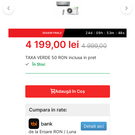
24d : 09h : 53m : 47s
SEASON FINALE
4 199,00 lei
4 999,00
TAXA VERDE 50 RON inclusa in pret
În Stoc
Adaugă în Coş
Cumpara in rate:
Detalii aici
de la
Eroare
RON / Luna