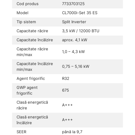
Cod produs
7733703125
Model
CL7000i-Set 35 ES
Tip sistem
Split Inverter
Capacitate răcire
3,5 kW / 12000 BTU
Capacitate încălzire
aprox. 4,1 kW
Capacitate răcire
1,0 – 4,3 kW
min/max
Capacitate încălzire
0,75 – 5,16 kW
min/max
Agent frigorific
R32
GWP agent
675
frigorific
Clasă energetică
A+++
răcire
Clasă energetică
A+++
încălzire
SEER
până la 9,7