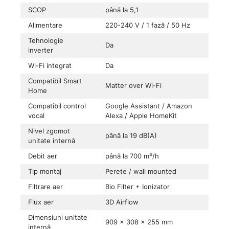
SCOP
până la 5,1
Alimentare
220-240 V / 1 fază / 50 Hz
Tehnologie
Da
inverter
Wi-Fi integrat
Da
Compatibil Smart
Matter over Wi-Fi
Home
Compatibil control
Google Assistant / Amazon
vocal
Alexa / Apple HomeKit
Nivel zgomot
până la 19 dB(A)
unitate internă
Debit aer
până la 700 m³/h
Tip montaj
Perete / wall mounted
Filtrare aer
Bio Filter + Ionizator
Flux aer
3D Airflow
Dimensiuni unitate
909 × 308 × 255 mm
internă