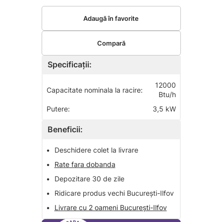
Adaugă în favorite
Compară
Specificații:
12000
Capacitate nominala la racire:
Btu/h
Putere:
3,5 kW
Beneficii:
•
Deschidere colet la livrare
•
Rate fara dobanda
•
Depozitare 30 de zile
•
Ridicare produs vechi București-Ilfov
•
Livrare cu 2 oameni București-Ilfov