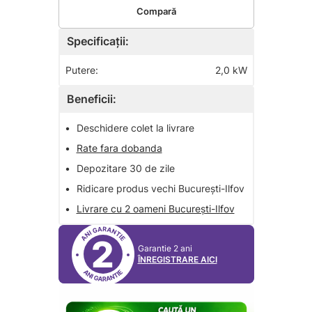
Compară
Specificații:
Putere:
2,0 kW
Beneficii:
•
Deschidere colet la livrare
•
Rate fara dobanda
•
Depozitare 30 de zile
•
Ridicare produs vechi București-Ilfov
•
Livrare cu 2 oameni București-Ilfov
2
Garantie 2 ani
ÎNREGISTRARE AICI