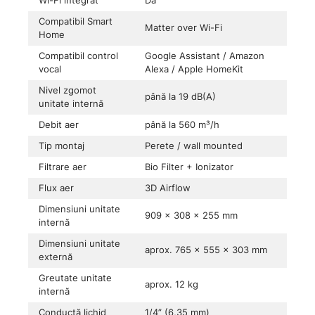
Wi-Fi integrat
Da
Compatibil Smart
Matter over Wi-Fi
Home
Compatibil control
Google Assistant / Amazon
vocal
Alexa / Apple HomeKit
Nivel zgomot
până la 19 dB(A)
unitate internă
Debit aer
până la 560 m³/h
Tip montaj
Perete / wall mounted
Filtrare aer
Bio Filter + Ionizator
Flux aer
3D Airflow
Dimensiuni unitate
909 × 308 × 255 mm
internă
Dimensiuni unitate
aprox. 765 × 555 × 303 mm
externă
Greutate unitate
aprox. 12 kg
internă
Conductă lichid
1/4” (6,35 mm)