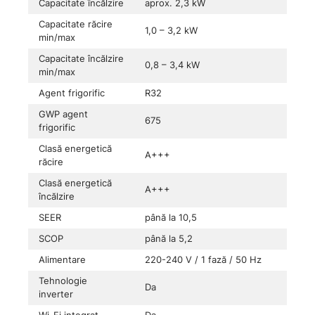
Capacitate încălzire
aprox. 2,3 kW
Capacitate răcire
1,0 – 3,2 kW
min/max
Capacitate încălzire
0,8 – 3,4 kW
min/max
Agent frigorific
R32
GWP agent
675
frigorific
Clasă energetică
A+++
răcire
Clasă energetică
A+++
încălzire
SEER
până la 10,5
SCOP
până la 5,2
Alimentare
220-240 V / 1 fază / 50 Hz
Tehnologie
Da
inverter