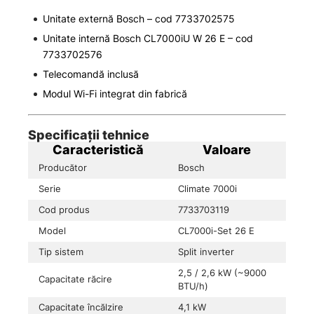
Unitate externă Bosch – cod 7733702575
Unitate internă Bosch CL7000iU W 26 E – cod
7733702576
Telecomandă inclusă
Modul Wi-Fi integrat din fabrică
Specificații tehnice
Caracteristică
Valoare
Producător
Bosch
Serie
Climate 7000i
Cod produs
7733703119
Model
CL7000i-Set 26 E
Tip sistem
Split inverter
2,5 / 2,6 kW (~9000
Capacitate răcire
BTU/h)
Capacitate încălzire
4,1 kW