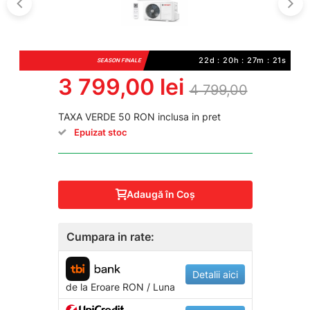
22d : 20h : 27m : 20s
SEASON FINALE
3 799,00 lei
4 799,00
TAXA VERDE 50 RON inclusa in pret
Epuizat stoc
Adaugă în Coş
Cumpara in rate:
Detalii aici
de la
Eroare
RON / Luna