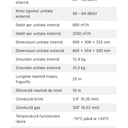
internă
Nivel zgomot unitate
56 – 64 dB(A)
externă
Debit aer unitate internă
690 m³/h
Debit aer unitate externă
2100 m³/h
Dimensiuni unitate internă
909 × 308 × 255 mm
Dimensiuni unitate externă
805 × 554 × 330 mm
Greutate unitate internă
12,4 kg
Greutate unitate externă
31,3 kg
Lungime maximă traseu
25 m
frigorific
Diferență maximă de nivel
10 m
Conductă lichid
1/4” (6,35 mm)
Conductă gaz
3/8” (9,52 mm)
Temperatură funcționare
-15°C până la +50°C
răcire