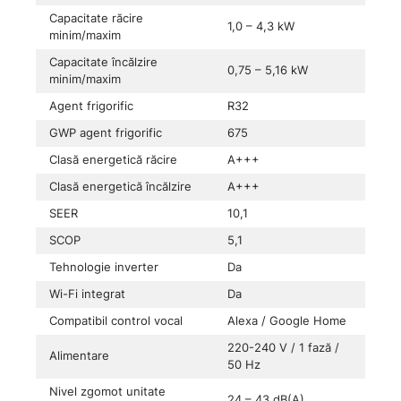
Capacitate răcire
1,0 – 4,3 kW
minim/maxim
Capacitate încălzire
0,75 – 5,16 kW
minim/maxim
Agent frigorific
R32
GWP agent frigorific
675
Clasă energetică răcire
A+++
Clasă energetică încălzire
A+++
SEER
10,1
SCOP
5,1
Tehnologie inverter
Da
Wi-Fi integrat
Da
Compatibil control vocal
Alexa / Google Home
220-240 V / 1 fază /
Alimentare
50 Hz
Nivel zgomot unitate
24 – 43 dB(A)