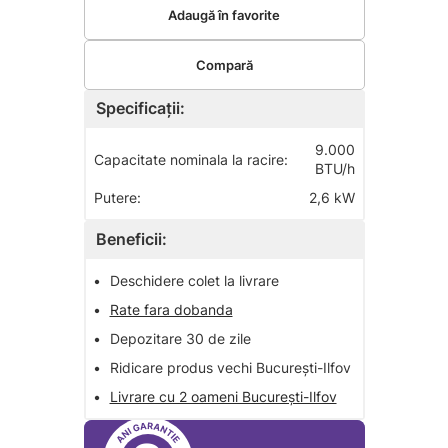
Adaugă în favorite
Compară
Specificații:
9.000
Capacitate nominala la racire:
BTU/h
Putere:
2,6 kW
Beneficii:
•
Deschidere colet la livrare
•
Rate fara dobanda
•
Depozitare 30 de zile
•
Ridicare produs vechi București-Ilfov
•
Livrare cu 2 oameni București-Ilfov