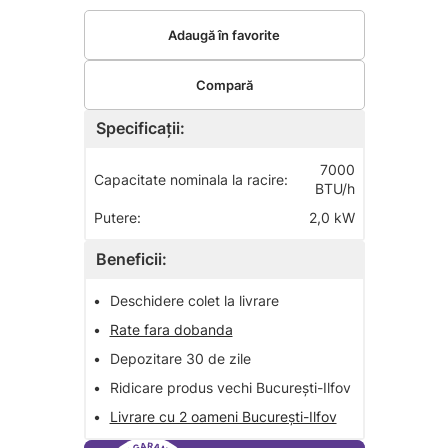
Adaugă în favorite
Compară
Specificații:
7000
Capacitate nominala la racire:
BTU/h
Putere:
2,0 kW
Beneficii:
•
Deschidere colet la livrare
•
Rate fara dobanda
•
Depozitare 30 de zile
•
Ridicare produs vechi București-Ilfov
•
Livrare cu 2 oameni București-Ilfov