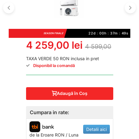
22d : 00h : 37m : 49s
SEASON FINALE
4 259,00 lei
4 599,00
TAXA VERDE 50 RON inclusa in pret
Disponibil la comandă
Adaugă în Coş
Cumpara in rate:
Detalii aici
de la
Eroare
RON / Luna