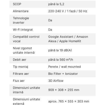
SCOP
până la 5,2
Alimentare
220-240 V / 1 fază / 50 Hz
Tehnologie
Da
inverter
Wi-Fi integrat
Da
Compatibil control
Google Assistant / Amazon
vocal
Alexa / Apple HomeKit
Nivel zgomot
până la 19 dB(A)
unitate internă
Debit aer
până la 560 m³/h
Tip montaj
Perete / wall mounted
Filtrare aer
Bio Filter + Ionizator
Flux aer
3D Airflow
Dimensiuni unitate
909 × 308 × 255 mm
internă
Dimensiuni unitate
aprox. 765 × 555 × 303 mm
externă